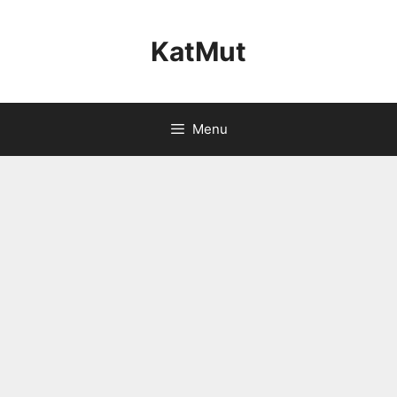
Skip
to
KatMut
content
Menu