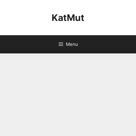
Skip
to
KatMut
content
Menu