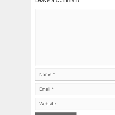
Leave a Comment
Comment
Name
Email
Website