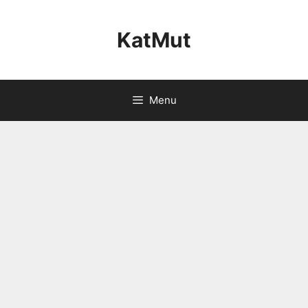
Skip
to
KatMut
content
Menu